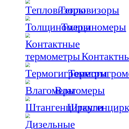
Тепловизоры
Толщиномеры
Контактн
Термогигром
Влагомеры
Штангенцирк