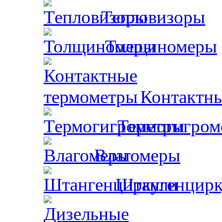
Тепловизоры
Толщиномеры
Контактн
Термогигром
Влагомеры
Штангенцирк