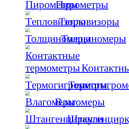
Пирометры
Тепловизоры
Толщиномеры
Контактн
Термогигром
Влагомеры
Штангенцирк