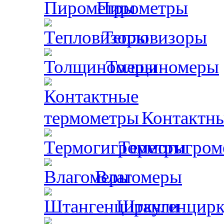
Пирометры
Тепловизоры
Толщиномеры
Контактн
Термогигром
Влагомеры
Штангенцирк