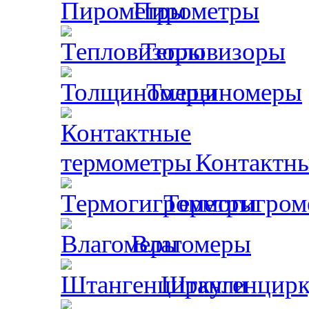
Пирометры
Тепловизоры
Толщиномеры
Контактн
Термогигром
Влагомеры
Штангенцирк