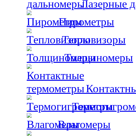
Лазерные 
Пирометры
Тепловизоры
Толщиномеры
Контактн
Термогигром
Влагомеры