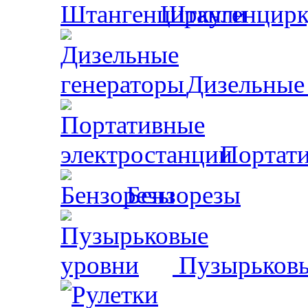
Штангенцирк
Дизельные
Портати
Бензорезы
Пузырьковы